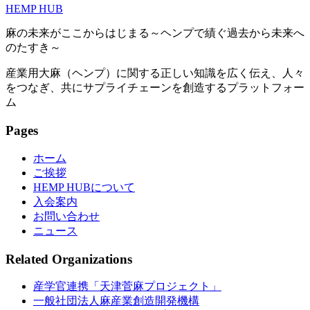
HEMP HUB
麻の未来がここからはじまる～ヘンプで績ぐ過去から未来へ
のたすき～
産業用大麻（ヘンプ）に関する正しい知識を広く伝え、人々
をつなぎ、共にサプライチェーンを創造するプラットフォー
ム
Pages
ホーム
ご挨拶
HEMP HUBについて
入会案内
お問い合わせ
ニュース
Related Organizations
産学官連携「天津菅麻プロジェクト」
一般社団法人麻産業創造開発機構